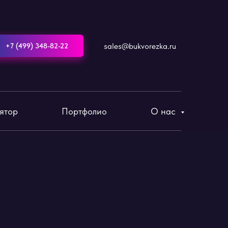
sales@bukvorezka.ru
+7 (499) 348-82-22
лятор
Портфолио
О нас