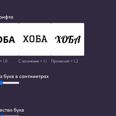
рифта
= 1,0
С засечками = 1,1
Прописной = 1,2
а букв в сантиметрах
ество букв