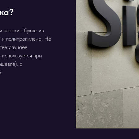
ика?
 плоские буквы из
 и полипропилена. Не
тве случаев
используется при
ешевле), а
.